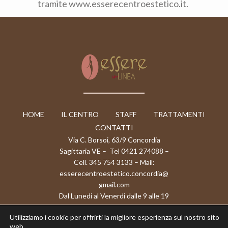
tramite www.esserecentroestetico.it.
HOME
IL CENTRO
STAFF
TRATTAMENTI
CONTATTI
Via C. Borsoi, 63/9 Concordia
Sagittaria VE – Tel 0421 274088 –
Cell. 345 754 3133 – Mail:
esserecentroestetico.concordia@
gmail.com
Dal Lunedi al Venerdi dalle 9 alle 19
– Il Sabato dalle 9 alle 13 – Chiuso
Utilizziamo i cookie per offrirti la migliore esperienza sul nostro sito
la Domenica
web.